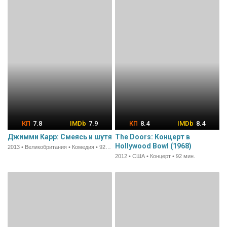
7.8
7.9
8.4
8.4
Джимми Карр: Смеясь и шутя
The Doors: Концерт в
Hollywood Bowl (1968)
2013 • Великобритания • Комедия • 92 мин.
2012 • США • Концерт • 92 мин.