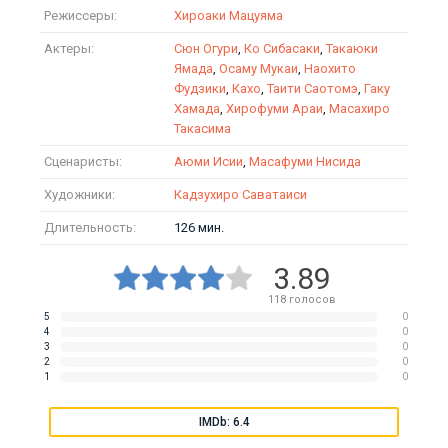
Режиссеры:
Хироаки Мацуяма
Актеры:
Сюн Огури
,
Ко Сибасаки
,
Такаюки
Ямада
,
Осаму Мукаи
,
Наохито
Фудзики
,
Кахо
,
Таити Саотомэ
,
Гаку
Хамада
,
Хирофуми Араи
,
Масахиро
Такасима
Сценаристы:
Аюми Исии
,
Масафуми Нисида
Художники:
Кадзухиро Саватаиси
Длительность:
126 мин.
3.89
118
голосов
5
0
4
0
3
0
2
0
1
0
IMDb: 6.4