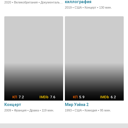
киллография
2020 • Великобритания • Документальный • 90 мин.
2019 • США • Концерт • 130 мин.
7.2
7.6
5.9
6.2
Концерт
Мир Уэйна 2
2009 • Франция • Драма • 119 мин.
1993 • США • Комедия • 95 мин.