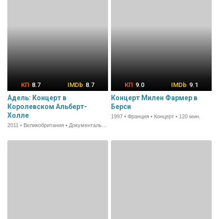
8.7
8.7
9.0
9.1
Адель: Концерт в
Концерт Милен Фармер в
Королевском Альберт-
Берси
Холле
1997 • Франция • Концерт • 120 мин.
2011 • Великобритания • Документальный • 90 мин.