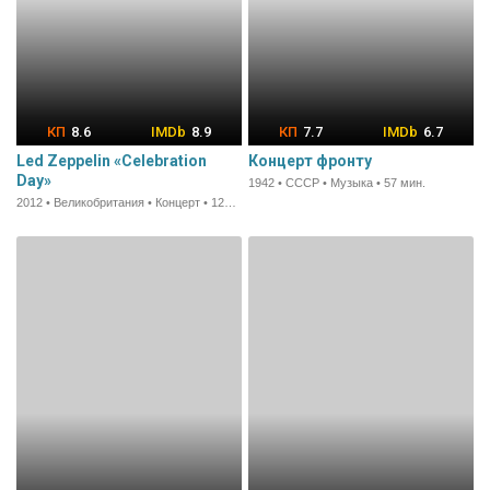
8.6
8.9
7.7
6.7
Led Zeppelin «Celebration
Концерт фронту
Day»
1942 • СССР • Музыка • 57 мин.
2012 • Великобритания • Концерт • 124 мин.