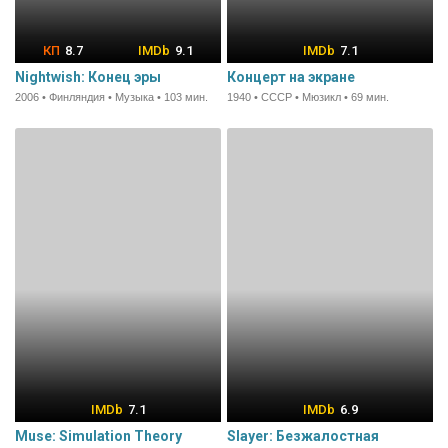
8.7
9.1
7.1
Nightwish: Конец эры
Концерт на экране
2006 • Финляндия • Музыка • 103 мин.
1940 • СССР • Мюзикл • 69 мин.
7.1
6.9
Muse: Simulation Theory
Slayer: Безжалостная