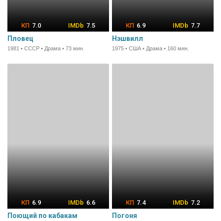
7.0
7.5
6.9
7.7
Пловец
Нэшвилл
1981 • СССР • Драма • 73 мин.
1975 • США • Драма • 160 мин.
6.9
6.6
7.4
7.2
Поющий по кабакам
Погоня