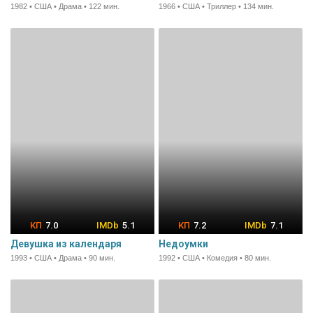
1982 • США • Драма • 122 мин.
1966 • США • Триллер • 134 мин.
7.0
5.1
7.2
7.1
Девушка из календаря
Недоумки
1993 • США • Драма • 90 мин.
1992 • США • Комедия • 80 мин.