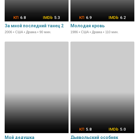
6.8
5.3
6.9
6.2
За мной последний танец 2
Молодая кровь
2006 • США • Драма • 90 мин.
1986 • США • Драма • 110 мин.
5.8
5.0
Мой дедушка
Дьявольский особняк