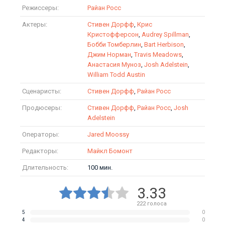
Режиссеры:
Райан Росс
Актеры:
Стивен Дорфф
,
Крис
Кристофферсон
,
Audrey Spillman
,
Бобби Томберлин
,
Bart Herbison
,
Джим Норман
,
Travis Meadows
,
Анастасия Муноз
,
Josh Adelstein
,
William Todd Austin
Сценаристы:
Стивен Дорфф
,
Райан Росс
Продюсеры:
Стивен Дорфф
,
Райан Росс
,
Josh
Adelstein
Операторы:
Jared Moossy
Редакторы:
Майкл Бомонт
Длительность:
100 мин.
3.33
222
голоса
5
0
4
0