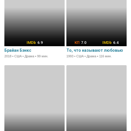
6.9
7.0
6.4
Брайан Бэнкс
То, что называют любовью
2018 • США • Драма • 99 мин.
1993 • США • Драма • 116 мин.