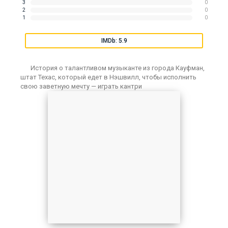
3
0
2
0
1
0
IMDb: 5.9
История о талантливом музыканте из города Кауфман,
штат Техас, который едет в Нэшвилл, чтобы исполнить
свою заветную мечту — играть кантри