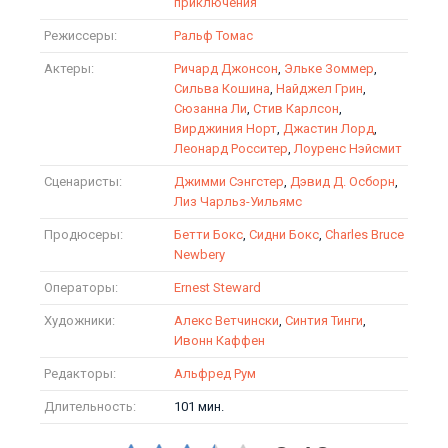
приключения
Режиссеры:
Ральф Томас
Актеры:
Ричард Джонсон
,
Эльке Зоммер
,
Сильва Кошина
,
Найджел Грин
,
Сюзанна Ли
,
Стив Карлсон
,
Вирджиния Норт
,
Джастин Лорд
,
Леонард Росситер
,
Лоуренс Нэйсмит
Сценаристы:
Джимми Сэнгстер
,
Дэвид Д. Осборн
,
Лиз Чарльз-Уильямс
Продюсеры:
Бетти Бокс
,
Сидни Бокс
,
Charles Bruce
Newbery
Операторы:
Ernest Steward
Художники:
Алекс Ветчински
,
Синтия Тинги
,
Ивонн Каффен
Редакторы:
Альфред Рум
Длительность:
101 мин.