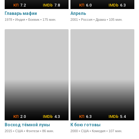
7.2
7.8
6.0
6.3
Главарь мафии
Апрель
1978 • Индия • Боевик • 175 мин.
2001 • Россия • Драма • 105 мин.
2.0
4.3
6.3
5.4
Восход тёмной луны
К бою готовы
2015 • США • Фэнтези • 86 мин.
2000 • США • Комедия • 107 мин.