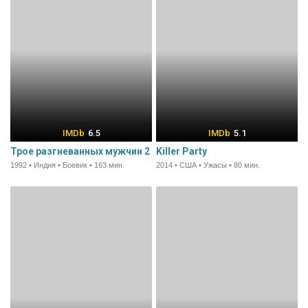
6.5
5.1
Трое разгневанных мужчин 2
Killer Party
1992 • Индия • Боевик • 163 мин.
2014 • США • Ужасы • 80 мин.