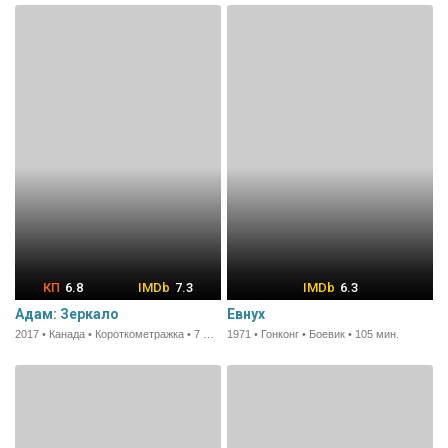
6.8
7.3
6.3
Адам: Зеркало
Евнух
2017 • Канада • Короткометражка • 7 мин.
1971 • Гонконг • Боевик • 105 мин.