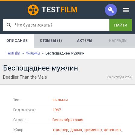
TEST
FILM
НАЙТИ
ОПИСАНИЕ
ОТЗЫВЫ (1)
АКТЁРЫ
НАГРАДЫ
TestFilm
»
Фильмы
» Беспощаднее мужчин
Беспощаднее мужчин
Deadlier Than the Male
25 октября 2020
Тип:
Фильмы
Год выпуска:
1967
Страна:
Великобритания
Жанр:
триллер
,
драма
,
криминал
,
детектив
,