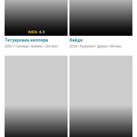
6.3
Татуировка киллера
Хайди
2001 • Таиланд • Боевик • 114 мин.
2019 • Румыния • Драма • 96 мин.