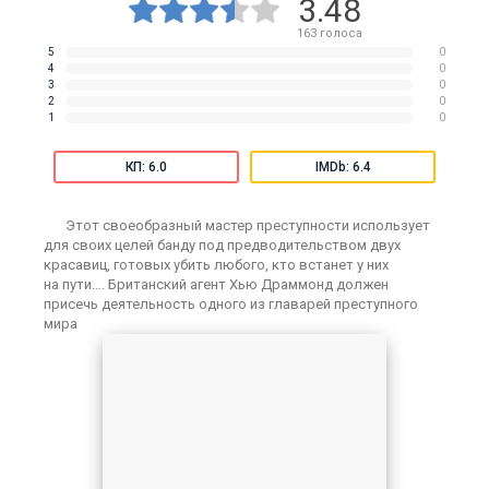
3.48
163
голоса
5
0
4
0
3
0
2
0
1
0
КП: 6.0
IMDb: 6.4
Этот своеобразный мастер преступности использует
для своих целей банду под предводительством двух
красавиц, готовых убить любого, кто встанет у них
на пути…. Британский агент Хью Драммонд должен
присечь деятельность одного из главарей преступного
мира