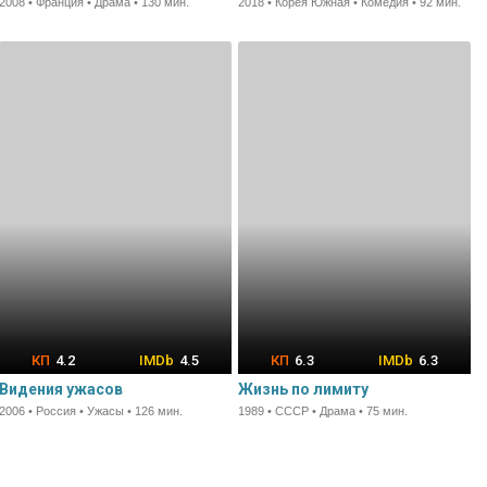
2008 • Франция • Драма • 130 мин.
2018 • Корея Южная • Комедия • 92 мин.
4.2
4.5
6.3
6.3
Видения ужасов
Жизнь по лимиту
2006 • Россия • Ужасы • 126 мин.
1989 • СССР • Драма • 75 мин.