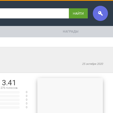
НАЙТИ
НАГРАДЫ
25 октября 2020
3.41
275
голосов
0
0
0
0
0