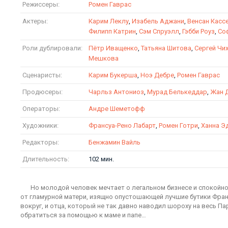
Режиссеры:
Ромен Гаврас
Актеры:
Карим Леклу
,
Изабель Аджани
,
Венсан Касс
Филипп Катрин
,
Сэм Спруэлл
,
Гэбби Роуз
,
Со
Роли дублировали:
Пётр Иващенко
,
Татьяна Шитова
,
Сергей Чи
Мешкова
Сценаристы:
Карим Букерша
,
Ноэ Дебре
,
Ромен Гаврас
Продюсеры:
Чарльз Антониоз
,
Мурад Белькеддар
,
Жан 
Операторы:
Андре Шеметофф
Художники:
Франсуа-Рено Лабарт
,
Ромен Готри
,
Ханна Э
Редакторы:
Бенжамин Вайль
Длительность:
102 мин.
Но молодой человек мечтает о легальном бизнесе и спокойно
от гламурной матери, изящно опустошающей лучшие бутики Фран
вокруг, и отца, который не так давно наводил шороху на весь 
обратиться за помощью к маме и папе…