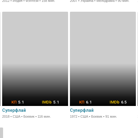
2012 • Индия • Фэнтези • 158 мин.
2007 • Украина • Мелодрама • 90 мин.
5.1
5.1
6.1
6.5
Суперфлай
Суперфлай
2018 • США • Боевик • 116 мин.
1972 • США • Боевик • 91 мин.