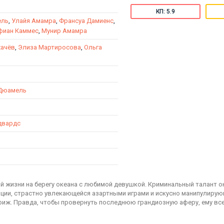
КП: 5.9
ель
,
Улайя Амамра
,
Франсуа Дамиенс
,
фиан Каммес
,
Мунир Амамра
хачёв
,
Элиза Мартиросова
,
Ольга
Дюамель
двардс
й жизни на берегу океана с любимой девушкой. Криминальный талант о
ции, страстно увлекающейся азартными играми и искусно манипулиру
Париж. Правда, чтобы провернуть последнюю грандиозную аферу, ему вс