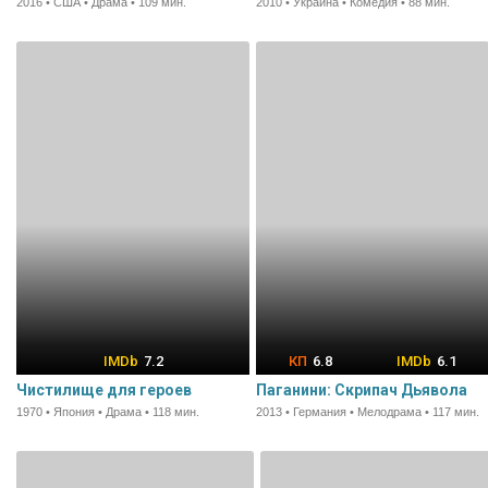
2016 • США • Драма • 109 мин.
2010 • Украина • Комедия • 88 мин.
7.2
6.8
6.1
Чистилище для героев
Паганини: Скрипач Дьявола
1970 • Япония • Драма • 118 мин.
2013 • Германия • Мелодрама • 117 мин.