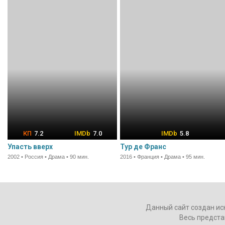
7.2
7.0
5.8
Упасть вверх
Тур де Франс
2002 • Россия • Драма • 90 мин.
2016 • Франция • Драма • 95 мин.
Данный сайт создан ис
Весь предста