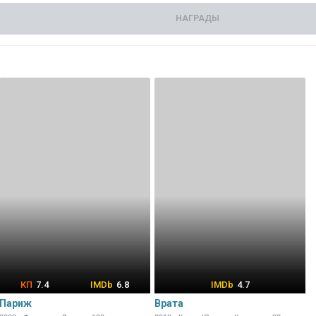
НАГРАДЫ
7.4
6.8
4.7
Париж
Врата