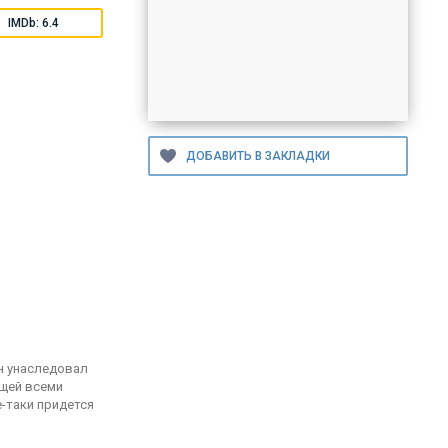
IMDb: 6.4
н унаследовал
ющей всеми
е-таки придется