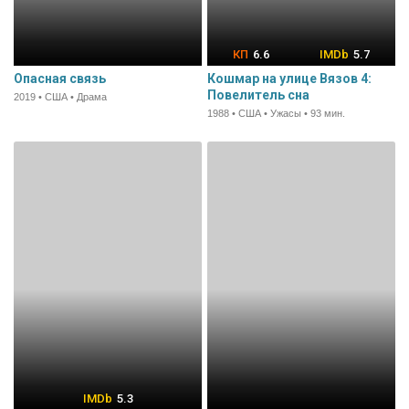
6.6
5.7
Опасная связь
Кошмар на улице Вязов 4:
Повелитель сна
2019 • США • Драма
1988 • США • Ужасы • 93 мин.
5.3