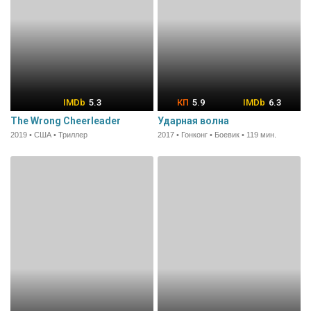
5.3
5.9
6.3
The Wrong Cheerleader
Ударная волна
2019 • США • Триллер
2017 • Гонконг • Боевик • 119 мин.