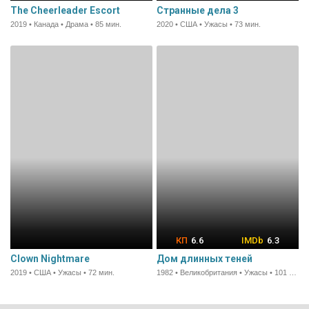
The Cheerleader Escort
Странные дела 3
2019 • Канада • Драма • 85 мин.
2020 • США • Ужасы • 73 мин.
6.6
6.3
Clown Nightmare
Дом длинных теней
2019 • США • Ужасы • 72 мин.
1982 • Великобритания • Ужасы • 101 мин.