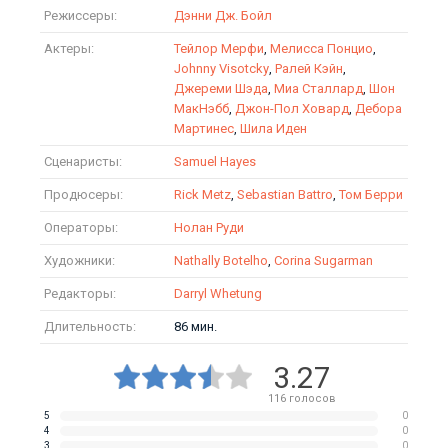
Режиссеры:
Дэнни Дж. Бойл
Актеры:
Тейлор Мерфи
,
Мелисса Понцио
,
Johnny Visotcky
,
Ралей Кэйн
,
Джереми Шэда
,
Миа Сталлард
,
Шон
МакНэбб
,
Джон-Пол Ховард
,
Дебора
Мартинес
,
Шила Иден
Сценаристы:
Samuel Hayes
Продюсеры:
Rick Metz
,
Sebastian Battro
,
Том Берри
Операторы:
Нолан Руди
Художники:
Nathally Botelho
,
Corina Sugarman
Редакторы:
Darryl Whetung
Длительность:
86 мин.
3.27
116
голосов
5
0
4
0
3
0