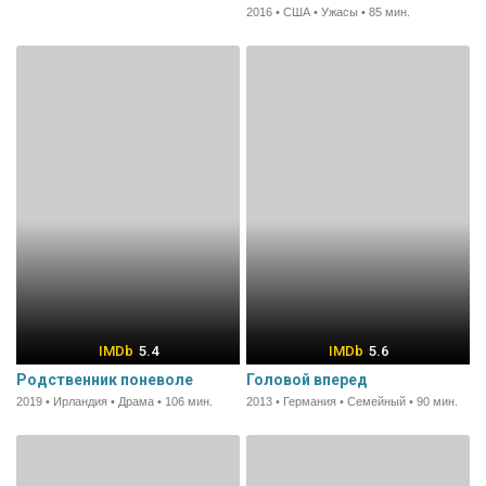
2016 • США • Ужасы • 85 мин.
5.4
5.6
Родственник поневоле
Головой вперед
2019 • Ирландия • Драма • 106 мин.
2013 • Германия • Семейный • 90 мин.