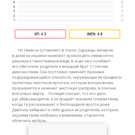
5
0
4
0
3
0
2
0
1
0
КП: 4.3
IMDb: 4.8
Но Ниам не оставляют в покое. Однажды вечером
в доме на окраине начинают происходить невероятно
ужасные и таинственные вещи, в ходе чего погибают
его обитатели, родители и младший брат 11-летней
девочки Ниам. Она постоянно замечает признаки
подкрадывающейся опасности, окружающие её предметы
пропитаны жестокой яростью, которая вскоре вновь
прорывается и начинает жестокую расправу, в поисках
всё новых жертв…. Полиция считает, что это дело
рук убийц-вандалов, и не придаёт значения словам Ниам,
когда та рассказывает о беспощадной ярости дома.
Девочку забирают к себе друзья её родителей, которые,
окружив Ниам любовью и вниманием, стараются
облегчить её боль