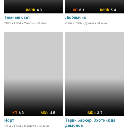
4.3
6.1
5.4
Тёмный свет
Любимчик
2019 • США • Ужасы • 90 мин.
2004 • США • Драма • 84 мин.
6.3
4.5
3.7
Норт
Тарин Баркер: Охотник на
демонов
1994 • США • Фэнтези • 87 мин.