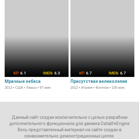
6.1
6.3
6.7
6.7
Мрачные небеса
Присутствие великолепия
2013 • США • Ужасы • 97 мин.
2012 • Италия • Фэнтези • 105 мин.
Данный сайт создан исключительно с целью разрабоки
дополнительного функционала для движка DatalifeEngine
Весь представленный материал на сайте создан в
ознакомительно-демонстрационных целях.