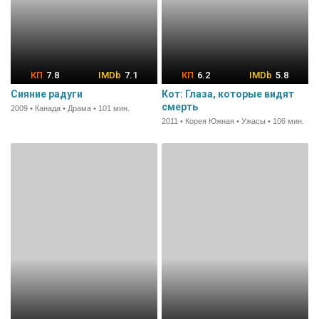
7.8
7.1
6.2
5.8
Сияние радуги
Кот: Глаза, которые видят
смерть
2009 • Канада • Драма • 101 мин.
2011 • Корея Южная • Ужасы • 106 мин.