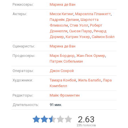
Режиссеры:
Марина де Ван
Актеры:
Мисси Китинг
,
Марселла Планкетт
,
Падрейк Делани
,
Шарлотта
Фливхолм
,
Стив Уолл
,
Роберт
Доннелли
,
Сьюзи Пауэр
,
Ричард
Дормер
,
Катрин Уокер
,
Саймон Бойл
Сценаристы:
Марина де Ван
Продюсеры:
Марк Бордюр
,
Жан-Люк Ормер
,
Патрик Собельман
Операторы:
Джон Сонрой
Художники:
Тамара Конбой
,
Жиль Балабо
,
Лара
Кэмпбелл
Редакторы:
Майк Фроментин
Длительность:
91 мин.
2.63
235
голосов