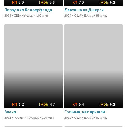
5.9
5.5
7.0
6.2
Парадокс Кловерфилда
Девушка из Джерси
2018 • США • Ужасы • 102 мин.
2004 • США • Драма • 98 мин.
6.2
4.7
6.4
6.2
Звено
Голыми, как пришли
2012 • Россия • Триллер • 120 мин.
2012 • США • Драма • 87 мин.