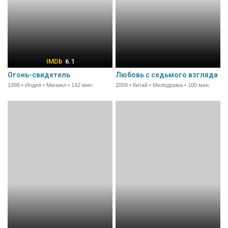
6.1
Огонь-свидетель
Любовь с седьмого взгляда
1996 • Индия • Мюзикл • 142 мин.
2009 • Китай • Мелодрама • 100 мин.