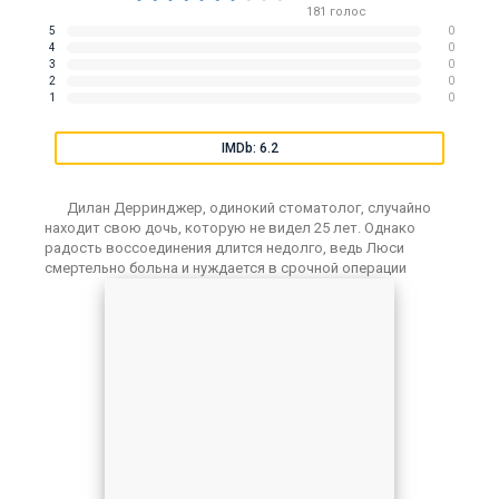
181
голос
5
0
4
0
3
0
2
0
1
0
IMDb: 6.2
Дилан Дерринджер, одинокий стоматолог, случайно
находит свою дочь, которую не видел 25 лет. Однако
радость воссоединения длится недолго, ведь Люси
смертельно больна и нуждается в срочной операции