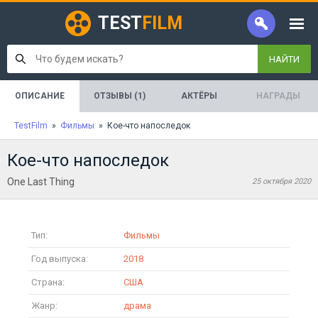
TEST
FILM
НАЙТИ
ОПИСАНИЕ
ОТЗЫВЫ (1)
АКТЁРЫ
НАГРАДЫ
TestFilm
»
Фильмы
» Кое-что напоследок
Кое-что напоследок
One Last Thing
25 октября 2020
Тип:
Фильмы
Год выпуска:
2018
Страна:
США
Жанр:
драма