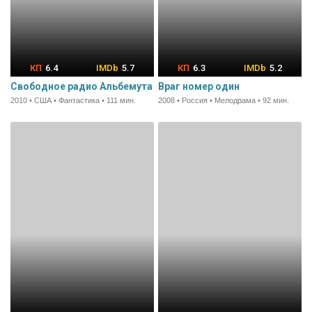
6.4
5.7
6.3
5.2
Свободное радио Альбемута
Враг номер один
2010 • США • Фантастика • 111 мин.
2008 • Россия • Мелодрама • 92 мин.