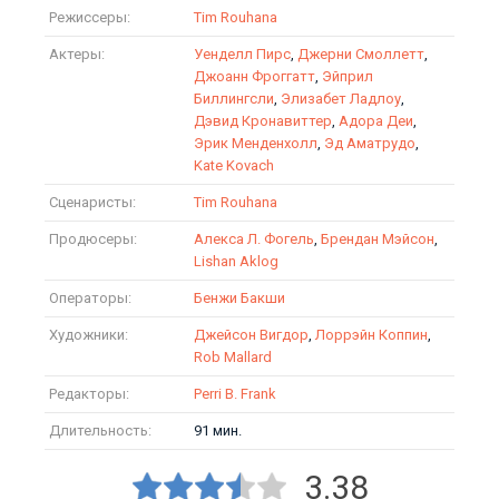
Режиссеры:
Tim Rouhana
Актеры:
Уенделл Пирс
,
Джерни Смоллетт
,
Джоанн Фроггатт
,
Эйприл
Биллингсли
,
Элизабет Ладлоу
,
Дэвид Кронавиттер
,
Адора Деи
,
Эрик Менденхолл
,
Эд Аматрудо
,
Kate Kovach
Сценаристы:
Tim Rouhana
Продюсеры:
Алекса Л. Фогель
,
Брендан Мэйсон
,
Lishan Aklog
Операторы:
Бенжи Бакши
Художники:
Джейсон Вигдор
,
Лоррэйн Коппин
,
Rob Mallard
Редакторы:
Perri B. Frank
Длительность:
91 мин.
3.38