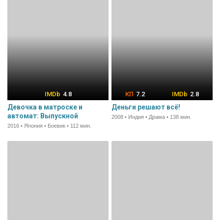
4.8
7.2
2.8
Девочка в матроске и
Деньги решают всё!
автомат: Выпускной
2008 • Индия • Драма • 138 мин.
2016 • Япония • Боевик • 112 мин.