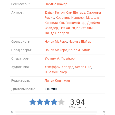
Режиссеры:
Чарльз Шайер
Актеры:
Дайан Китон
,
Сэм Шепард
,
Харольд
Рэмис
,
Кристина Кеннеди
,
Мишель
Кеннеди
,
Сэм Уонамейкер
,
Джеймс
Спэйдер
,
Пэт Хингл
,
Бритт Лич
,
Линда Эллерби
Сценаристы:
Нэнси Майерс
,
Чарльз Шайер
Продюсеры:
Нэнси Майерс
,
Брюс А. Блок
Операторы:
Уильям А. Фрейкер
Художники:
Джеффри Ховард
,
Беала Нил
,
Сьюзэн Бекер
Редакторы:
Линзи Клингмэн
Длительность:
110 мин.
3.94
106
голосов
5
0