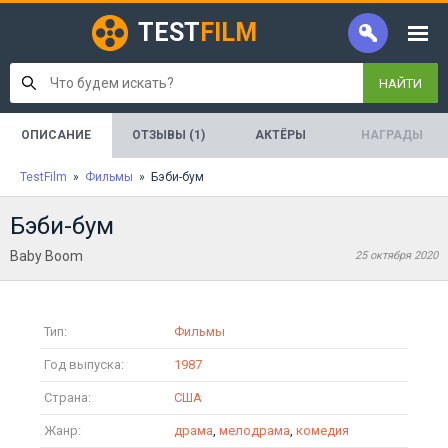
TEST
FILM
НАЙТИ
ОПИСАНИЕ
ОТЗЫВЫ (1)
АКТЁРЫ
НАГРАДЫ
TestFilm
»
Фильмы
» Бэби-бум
Бэби-бум
Baby Boom
25 октября 2020
Тип:
Фильмы
Год выпуска:
1987
Страна:
США
Жанр:
драма
,
мелодрама
,
комедия