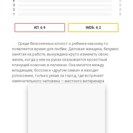
4
0
3
0
2
0
1
0
КП: 6.9
IMDb: 6.2
Среди бесконечных хлопот о ребенке наконец-то
появляется время для любви. Деловая женщина, безумно
занятая на работе, вынуждена круто изменить свою
жизнь, когда у нее на руках оказывается крохотный
плачущий комочек в пеленках. Она мечется между
младенцем, боссом и «другом семьи» и находит
успокоение, только уехав за город, где встречает
замечательного человека — местного ветеринара