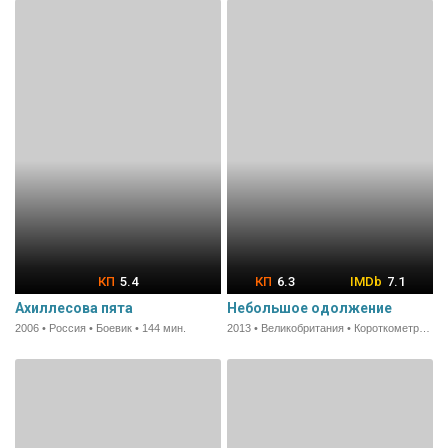
5.4
6.3
7.1
Ахиллесова пята
Небольшое одолжение
2006 • Россия • Боевик • 144 мин.
2013 • Великобритания • Короткометражка • 22 мин.