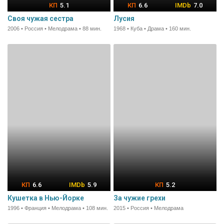
5.1
6.6
7.0
Своя чужая сестра
Лусия
2006 • Россия • Мелодрама • 88 мин.
1968 • Куба • Драма • 160 мин.
6.6
5.9
5.2
Кушетка в Нью-Йорке
За чужие грехи
1996 • Франция • Мелодрама • 108 мин.
2015 • Россия • Мелодрама