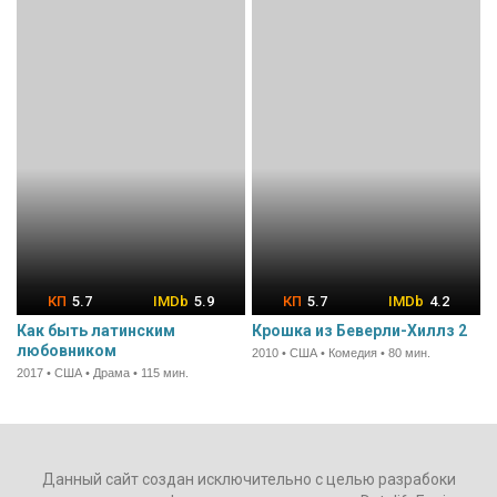
5.7
5.9
5.7
4.2
Как быть латинским
Крошка из Беверли-Хиллз 2
любовником
2010 • США • Комедия • 80 мин.
2017 • США • Драма • 115 мин.
Данный сайт создан исключительно с целью разрабоки