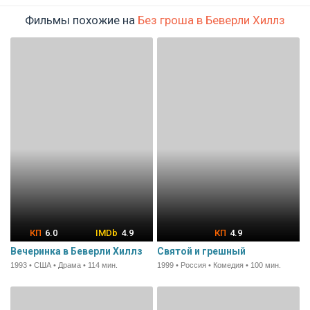
Фильмы похожие на
Без гроша в Беверли Хиллз
6.0
4.9
4.9
Вечеринка в Беверли Хиллз
Святой и грешный
1993 • США • Драма • 114 мин.
1999 • Россия • Комедия • 100 мин.