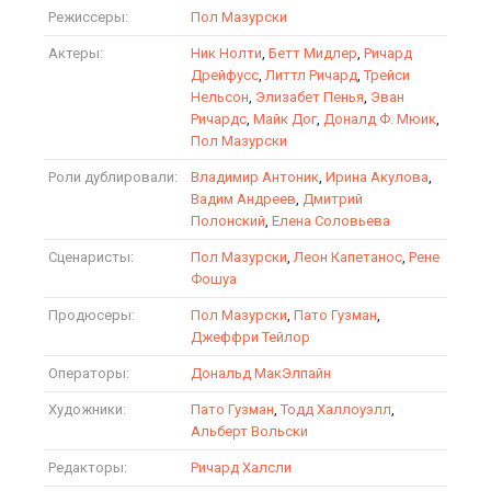
Режиссеры:
Пол Мазурски
Актеры:
Ник Нолти
,
Бетт Мидлер
,
Ричард
Дрейфусс
,
Литтл Ричард
,
Трейси
Нельсон
,
Элизабет Пенья
,
Эван
Ричардс
,
Майк Дог
,
Доналд Ф. Мюик
,
Пол Мазурски
Роли дублировали:
Владимир Антоник
,
Ирина Акулова
,
Вадим Андреев
,
Дмитрий
Полонский
,
Елена Соловьева
Сценаристы:
Пол Мазурски
,
Леон Капетанос
,
Рене
Фошуа
Продюсеры:
Пол Мазурски
,
Пато Гузман
,
Джеффри Тейлор
Операторы:
Дональд МакЭлпайн
Художники:
Пато Гузман
,
Тодд Халлоуэлл
,
Альберт Вольски
Редакторы:
Ричард Халсли