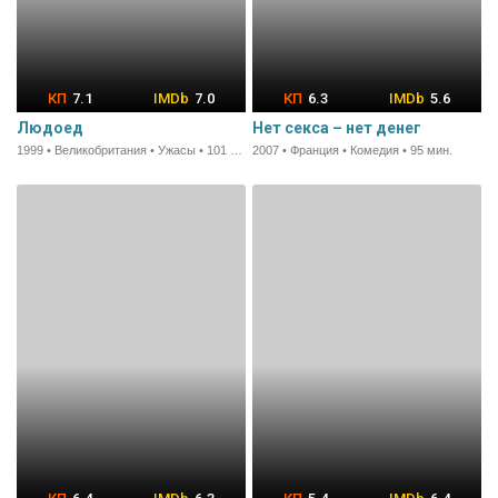
7.1
7.0
6.3
5.6
Людоед
Нет секса – нет денег
1999 • Великобритания • Ужасы • 101 мин.
2007 • Франция • Комедия • 95 мин.