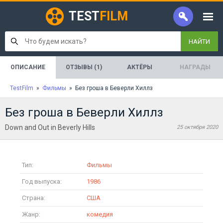
TEST
FILM
НАЙТИ
ОПИСАНИЕ
ОТЗЫВЫ (1)
АКТЁРЫ
НАГРАДЫ
TestFilm
»
Фильмы
» Без гроша в Беверли Хиллз
Без гроша в Беверли Хиллз
Down and Out in Beverly Hills
25 октября 2020
Тип:
Фильмы
Год выпуска:
1986
Страна:
США
Жанр:
комедия