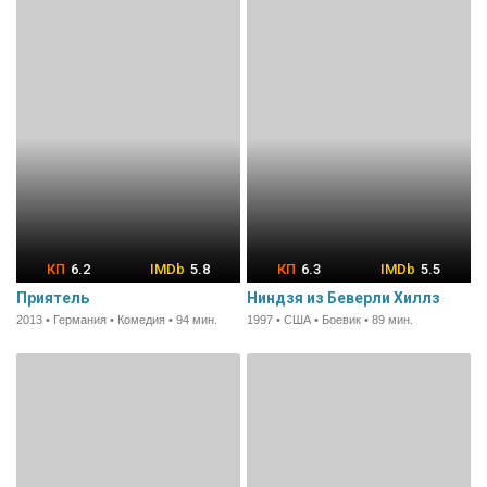
6.2
5.8
6.3
5.5
Приятель
Ниндзя из Беверли Хиллз
2013 • Германия • Комедия • 94 мин.
1997 • США • Боевик • 89 мин.