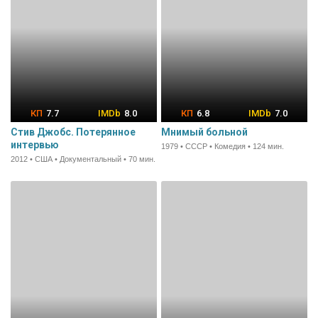
7.7
8.0
6.8
7.0
Стив Джобс. Потерянное
Мнимый больной
интервью
1979 • СССР • Комедия • 124 мин.
2012 • США • Документальный • 70 мин.