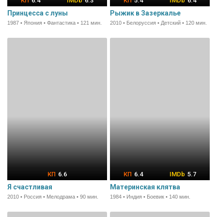
6.4
6.3
5.4
6.4
Принцесса с луны
Рыжик в Зазеркалье
1987 • Япония • Фантастика • 121 мин.
2010 • Белоруссия • Детский • 120 мин.
6.6
6.4
5.7
Я счастливая
Материнская клятва
2010 • Россия • Мелодрама • 90 мин.
1984 • Индия • Боевик • 140 мин.