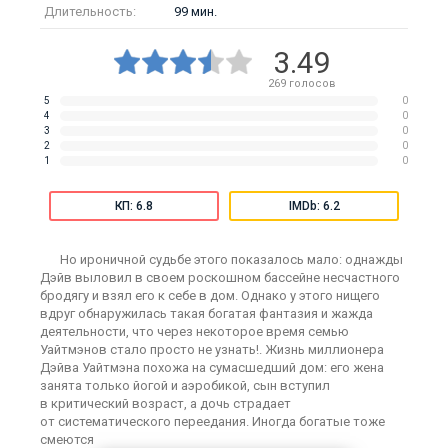
Длительность:
99 мин.
3.49
269
голосов
5
0
4
0
3
0
2
0
1
0
КП: 6.8
IMDb: 6.2
Но ироничной судьбе этого показалось мало: однажды
Дэйв выловил в своем роскошном бассейне несчастного
бродягу и взял его к себе в дом. Однако у этого нищего
вдруг обнаружилась такая богатая фантазия и жажда
деятельности, что через некоторое время семью
Уайтмэнов стало просто не узнать!. Жизнь миллионера
Дэйва Уайтмэна похожа на сумасшедший дом: его жена
занята только йогой и аэробикой, сын вступил
в критический возраст, а дочь страдает
от систематического переедания. Иногда богатые тоже
смеются