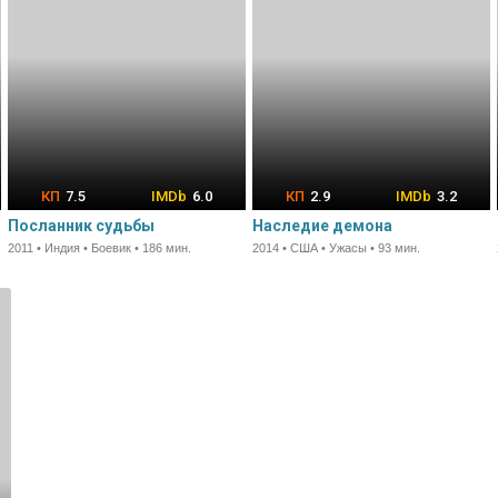
7.5
6.0
2.9
3.2
Посланник судьбы
Наследие демона
2011 • Индия • Боевик • 186 мин.
2014 • США • Ужасы • 93 мин.