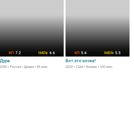
7.2
6.6
5.6
5.5
Дура
Вот это ночка!
2005 • Россия • Драма • 95 мин.
2020 • США • Боевик • 100 мин.