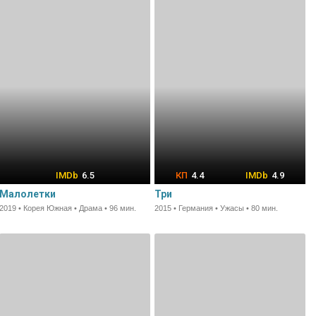
6.5
4.4
4.9
Малолетки
Три
2019 • Корея Южная • Драма • 96 мин.
2015 • Германия • Ужасы • 80 мин.