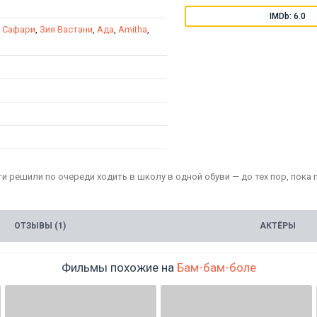
IMDb: 6.0
 Сафари
,
Зия Вастани
,
Ада
,
Amitha
,
и решили по очереди ходить в школу в одной обуви — до тех пор, пока 
ОТЗЫВЫ (1)
АКТЁРЫ
Фильмы похожие на
Бам-бам-боле