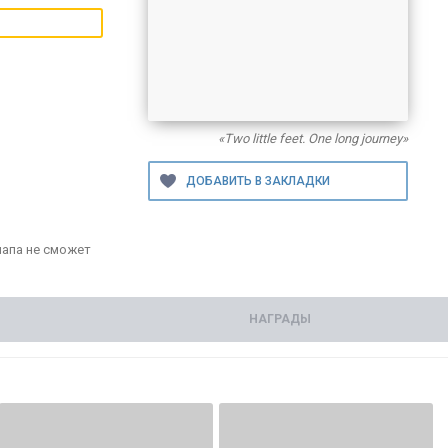
«Two little feet. One long journey»
папа не сможет
НАГРАДЫ