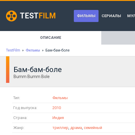
TEST
FILM
ФИЛЬМЫ
СЕРИАЛЫ
МУ
ОПИСАНИЕ
TestFilm
»
Фильмы
» Бам-бам-боле
Бам-бам-боле
Bumm Bumm Bole
Тип:
Фильмы
Год выпуска:
2010
Страна:
Индия
Жанр:
триллер
,
драма
,
семейный