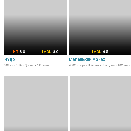
8.0
8.0
6.5
Чудо
Маленький монах
2017 • США • Драма • 113 мин.
2002 • Корея Южная • Комедия • 102 мин.