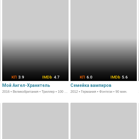
3.9
4.7
6.0
5.6
Мой Ангел-Хранитель
Семейка вампиров
2016 • Великобритания • Триллер • 100 мин.
2012 • Германия • Фэнтези • 90 мин.