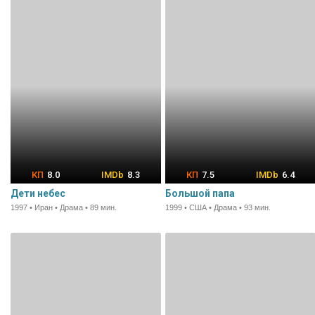
8.0
8.3
7.5
6.4
Дети небес
Большой папа
1997 • Иран • Драма • 89 мин.
1999 • США • Драма • 93 мин.