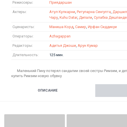
Режиссеры:
Приядаршан
Актеры:
Атул Кулкарни
,
Ритупарна Сенгупта
,
Даршил
Чару
,
Kuhu Datar
,
Дипали
,
Сулабха Дешпанде
Сценаристы:
Маниша Корд
,
Самир
,
Ирфан Сиддикуи
Операторы:
Azhagappan
Редакторы:
Адитья Джоши
,
Арун Кумар
Длительность:
125 мин.
Маленький Пину потерял сандалии своей сестры Римзим, и дет
купить Римзим новую обувку
ОПИСАНИЕ