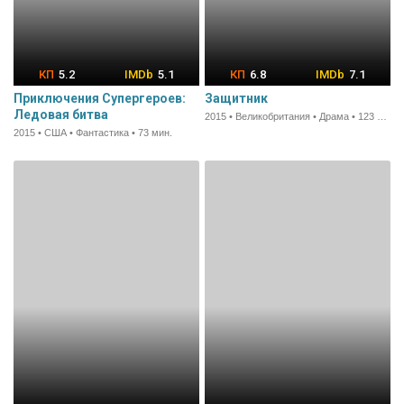
5.2
5.1
6.8
7.1
Приключения Супергероев:
Защитник
Ледовая битва
2015 • Великобритания • Драма • 123 мин.
2015 • США • Фантастика • 73 мин.