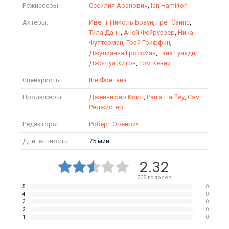
Режиссеры:
Сесилия Аранович
,
Ian Hamilton
Актеры:
Иветт Николь Браун
,
Грег Сайпс
,
Тила Данн
,
Аней Фейруэзер
,
Ника
Футтерман
,
Грэй Гриффин
,
Джулианна Гроссман
,
Таня Гунади
,
Джошуа Китон
,
Том Кенни
Сценаристы:
Ши Фонтана
Продюсеры:
Дженнифер Койл
,
Paula Haifley
,
Сэм
Реджистер
Редакторы:
Роберт Эренрич
Длительность:
75 мин.
2.32
205
голосов
5
0
4
0
3
0
2
0
1
0