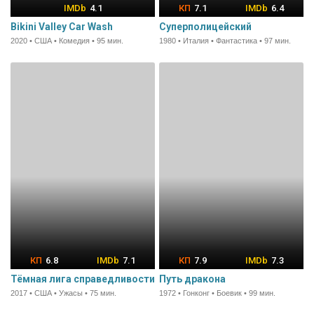
4.1
7.1
6.4
Bikini Valley Car Wash
Суперполицейский
2020 • США • Комедия • 95 мин.
1980 • Италия • Фантастика • 97 мин.
6.8
7.1
7.9
7.3
Тёмная лига справедливости
Путь дракона
2017 • США • Ужасы • 75 мин.
1972 • Гонконг • Боевик • 99 мин.