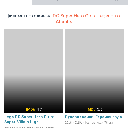
Фильмы похожие на
DC Super Hero Girls: Legends of
Atlantis
4.7
5.6
Lego DC Super Hero Girls:
Супердевочки. Героиня года
Super-Villain High
2016 • США • Фантастика • 76 мин.
2018 • США • Фантастика • 78 мин.