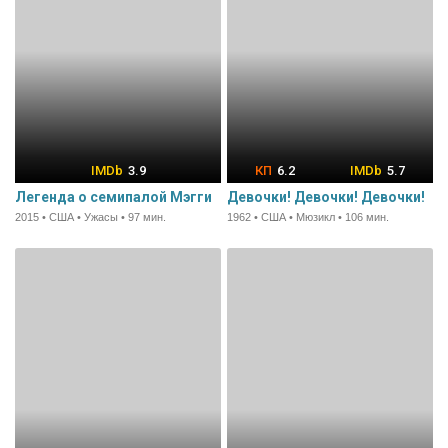
3.9
6.2
5.7
Легенда о семипалой Мэгги
Девочки! Девочки! Девочки!
2015 • США • Ужасы • 97 мин.
1962 • США • Мюзикл • 106 мин.