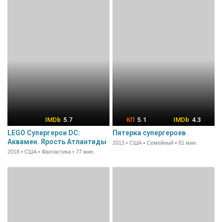
5.7
5.1
4.3
LEGO Супергерои DC:
Пятерка супергероев
Аквамен. Ярость Атлантиды
2013 • США • Семейный • 81 мин.
2018 • США • Фантастика • 77 мин.