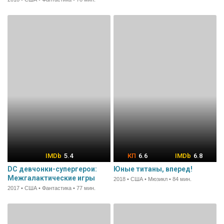
5.4
6.6
6.8
DC девчонки-супергерои:
Юные титаны, вперед!
Межгалактические игры
2018 • США • Мюзикл • 84 мин.
2017 • США • Фантастика • 77 мин.