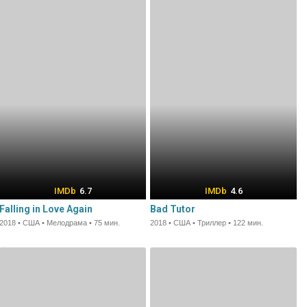
6.7
4.6
Falling in Love Again
Bad Tutor
2018 • США • Мелодрама • 75 мин.
2018 • США • Триллер • 122 мин.