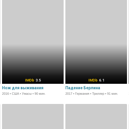
3.5
6.1
Нож для выживания
Падение Берлина
2016 • США • Ужасы • 90 мин.
2017 • Германия • Триллер • 91 мин.