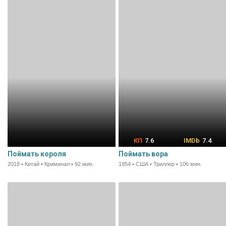
7.6
7.4
Поймать короля
Поймать вора
2018 • Китай • Криминал • 92 мин.
1954 • США • Триллер • 106 мин.