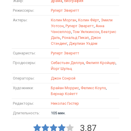
Жанр:
драма
,
биография
Режиссеры:
Руперт Эверетт
Актеры:
Колин Морган
,
Колин Фёрт
,
Эмили
Уотсон
,
Руперт Эверетт
,
Анна
Чэнселлор
,
Том Уилкинсон
,
Беатрис
Даль
,
Рональд Пикап
,
Джон
Стэндинг
,
Джулиан Уэдэм
Сценаристы:
Руперт Эверетт
Продюсеры:
Себастьен Деллуа
,
Филипп Кройцер
,
Йорг Шульц
Операторы:
Джон Сонрой
Художники:
Брайан Моррис
,
Феликс Коулз
,
Бернар Койетт
Редакторы:
Николас Гэстер
Длительность:
105 мин.
3.87