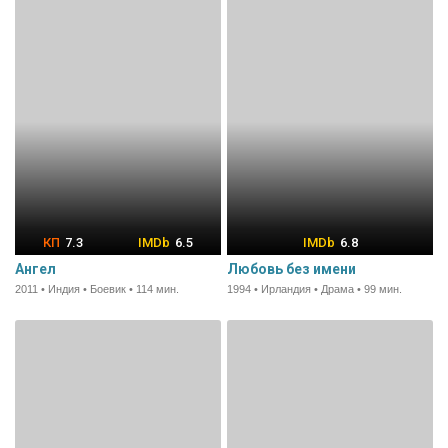
7.3
6.5
6.8
Ангел
Любовь без имени
2011 • Индия • Боевик • 114 мин.
1994 • Ирландия • Драма • 99 мин.