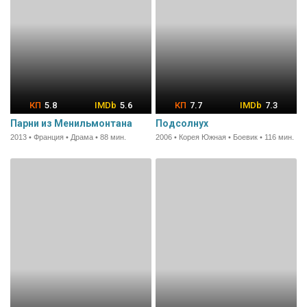
5.8
5.6
7.7
7.3
Парни из Менильмонтана
Подсолнух
2013 • Франция • Драма • 88 мин.
2006 • Корея Южная • Боевик • 116 мин.