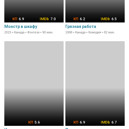
6.9
7.0
6.2
6.5
Монстр в шкафу
Грязная работа
2015 • Канада • Фэнтези • 90 мин.
1998 • Канада • Комедия • 82 мин.
5.6
6.9
6.7