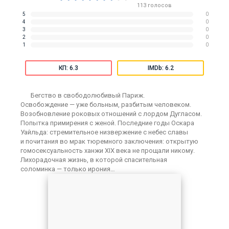
113
голосов
5
0
4
0
3
0
2
0
1
0
КП: 6.3
IMDb: 6.2
Бегство в свободолюбивый Париж.
Освобождение — уже больным, разбитым человеком.
Возобновление роковых отношений с лордом Дугласом.
Попытка примирения с женой. Последние годы Оскара
Уайльда: стремительное низвержение с небес славы
и почитания во мрак тюремного заключения: открытую
гомосексуальность ханжи XIX века не прощали никому.
Лихорадочная жизнь, в которой спасительная
соломинка — только ирония…