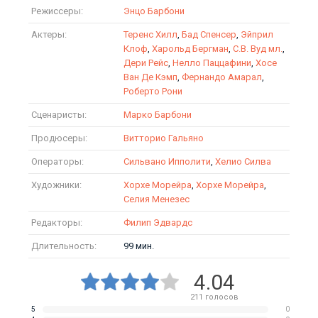
Режиссеры:
Энцо Барбони
Актеры:
Теренс Хилл
,
Бад Спенсер
,
Эйприл
Клоф
,
Харольд Бергман
,
С.В. Вуд мл.
,
Дери Рейс
,
Нелло Паццафини
,
Хосе
Ван Де Кэмп
,
Фернандо Амарал
,
Роберто Рони
Сценаристы:
Марко Барбони
Продюсеры:
Витторио Гальяно
Операторы:
Сильвано Ипполити
,
Хелио Силва
Художники:
Хорхе Морейра
,
Хорхе Морейра
,
Селия Менезес
Редакторы:
Филип Эдвардс
Длительность:
99 мин.
4.04
211
голосов
5
0