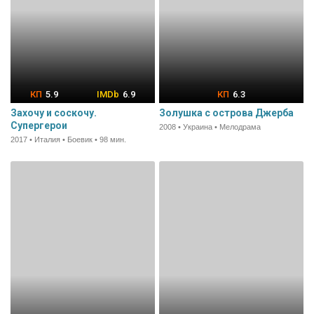
5.9
6.9
6.3
Захочу и соскочу.
Золушка с острова Джерба
Супергерои
2008 • Украина • Мелодрама
2017 • Италия • Боевик • 98 мин.