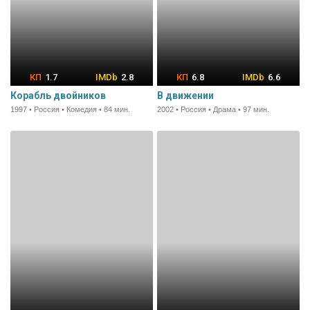
1.7
2.8
6.8
6.6
Корабль двойников
В движении
1997 • Россия • Комедия • 84 мин.
2002 • Россия • Драма • 97 мин.