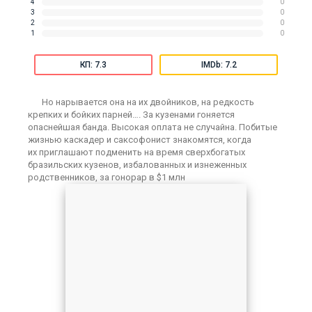
4
0
3
0
2
0
1
0
КП: 7.3
IMDb: 7.2
Но нарывается она на их двойников, на редкость
крепких и бойких парней…. За кузенами гоняется
опаснейшая банда. Высокая оплата не случайна. Побитые
жизнью каскадер и саксофонист знакомятся, когда
их приглашают подменить на время сверхбогатых
бразильских кузенов, избалованных и изнеженных
родственников, за гонорар в $1 млн