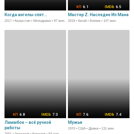
6.1
6.5
Когда ангелы спят…
Мастер Z: Наследие Ип Мана
2017 • Казахстан • Мелодрама • 87 мин.
2018 • Китай • Боевик • 107 мин.
6.8
7.3
7.6
7.4
Ламмбок – всё ручной
Мужья
работы
1970 • США • Драма • 131 мин.
2001 • Германия • Комедия • 93 мин.