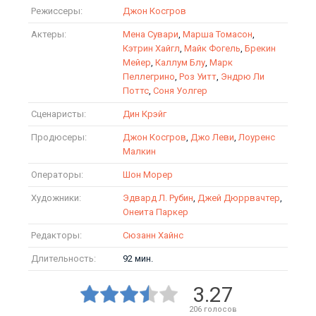
Режиссеры:
Джон Косгров
Актеры:
Мена Сувари
,
Марша Томасон
,
Кэтрин Хайгл
,
Майк Фогель
,
Брекин
Мейер
,
Каллум Блу
,
Марк
Пеллегрино
,
Роз Уитт
,
Эндрю Ли
Поттс
,
Соня Уолгер
Сценаристы:
Дин Крэйг
Продюсеры:
Джон Косгров
,
Джо Леви
,
Лоуренс
Малкин
Операторы:
Шон Морер
Художники:
Эдвард Л. Рубин
,
Джей Дюррвачтер
,
Онеита Паркер
Редакторы:
Сюзанн Хайнс
Длительность:
92 мин.
3.27
206
голосов