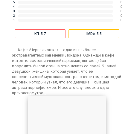
5
0
4
0
3
0
2
0
1
0
КП: 5.7
IMDb: 5.5
Кафе «Черная кошка» — одно из наиболее
экстравагантных заведений Лондона. Однажды в кафе
встретились взвинченный наркоман, пытающийся
возродить былой огонь в отношениях со своей бывшей
девушкой, женщина, которая узнает, что ее
консервативный муж оказался трансвеститом, и молодой
человек, который узнал, что его девушка — бывшая
актриса порнофильмов. И все это случилось в одно
прекрасное утро…