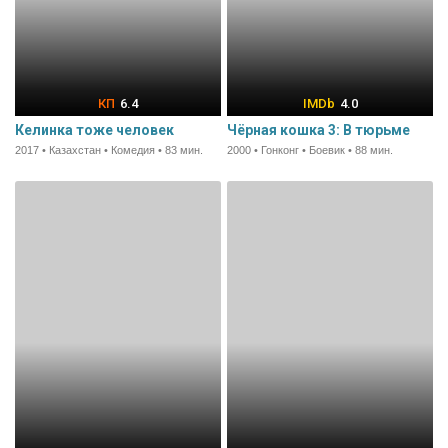
6.4
4.0
Келинка тоже человек
Чёрная кошка 3: В тюрьме
2017 • Казахстан • Комедия • 83 мин.
2000 • Гонконг • Боевик • 88 мин.