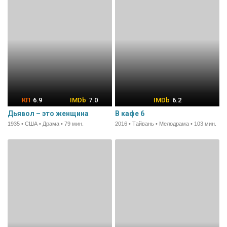
6.9
7.0
6.2
Дьявол – это женщина
В кафе 6
1935 • США • Драма • 79 мин.
2016 • Тайвань • Мелодрама • 103 мин.