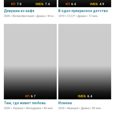
7.0
7.4
6.4
4.9
Девушка из кафе
В одно прекрасное детство
2005 • Великобритания • Драма • 94 мин.
1979 • СССР • Драма • 72 мин.
6.7
6.4
Там, где живет любовь
Измена
2006 • Украина • Мелодрама • 90 мин.
2018 • Франция • Драма • 99 мин.