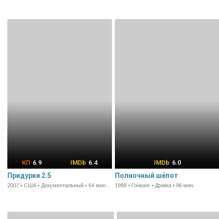
6.9
6.4
6.0
Придурки 2.5
Полночный шёпот
2007 • США • Документальный • 64 мин.
1988 • Гонконг • Драма • 96 мин.