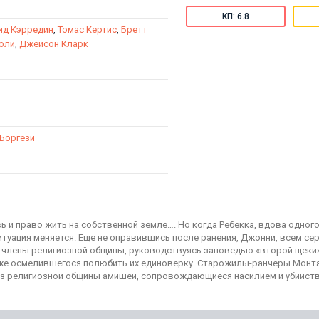
КП: 6.8
ид Кэрредин
,
Томас Кертис
,
Бретт
оли
,
Джейсон Кларк
 Боргези
и право жить на собственной земле…. Но когда Ребекка, вдова одного
итуация меняется. Еще не оправившись после ранения, Джонни, всем се
Но члены религиозной общины, руководствуясь заповедью «второй щеки
му же осмелившегося полюбить их единоверку. Старожилы-ранчеры Мон
 из религиозной общины амишей, сопровождающиеся насилием и убийств