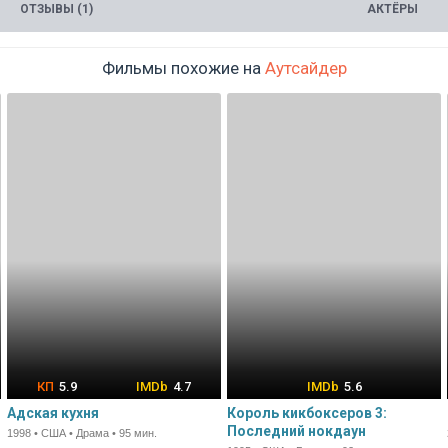
ОТЗЫВЫ (1)
АКТЁРЫ
Фильмы похожие на
Аутсайдер
5.9
4.7
5.6
Адская кухня
Король кикбоксеров 3:
Последний нокдаун
1998 • США • Драма • 95 мин.