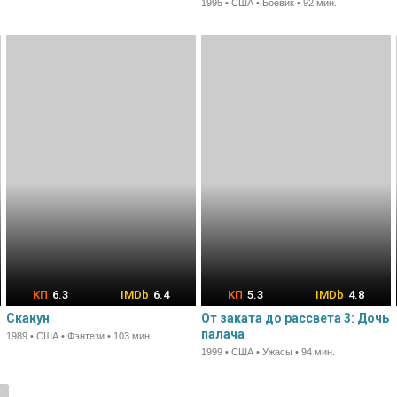
1995 • США • Боевик • 92 мин.
6.3
6.4
5.3
4.8
Скакун
От заката до рассвета 3: Дочь
палача
1989 • США • Фэнтези • 103 мин.
1999 • США • Ужасы • 94 мин.