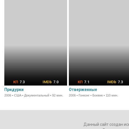
7.3
7.0
7.1
7.3
Придурки
Отверженные
2006 • США • Документальный • 92 мин.
2006 • Гонконг • Боевик • 110 мин.
Данный сайт создан ис