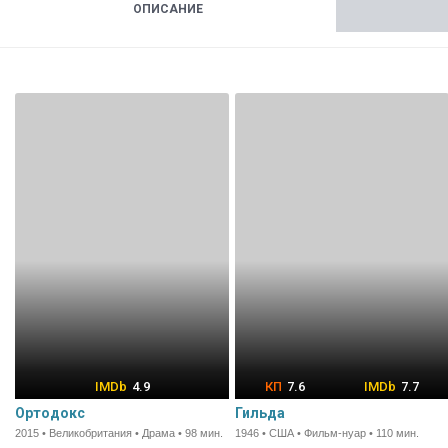
ОПИСАНИЕ
4.9
7.6
7.7
Ортодокс
Гильда
2015 • Великобритания • Драма • 98 мин.
1946 • США • Фильм-нуар • 110 мин.