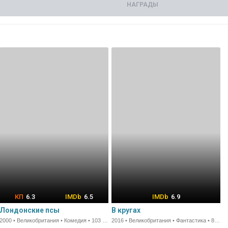
НАГРАДЫ
6.3
6.5
6.9
Лондонские псы
В кругах
2000 • Великобритания • Комедия • 103 мин.
2016 • Великобритания • Фантастика • 89 мин.