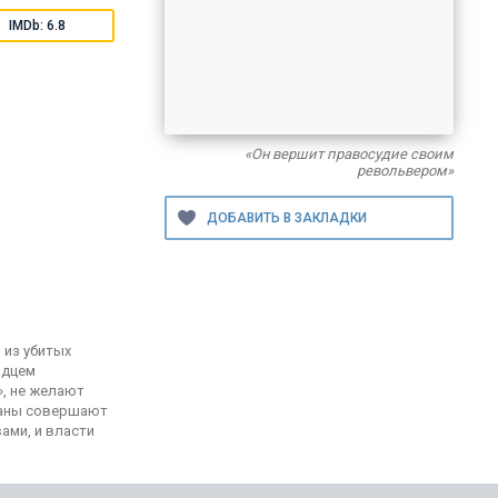
IMDb: 6.8
«Он вершит правосудие своим
револьвером»
 из убитых
рдцем
», не желают
таны совершают
ами, и власти