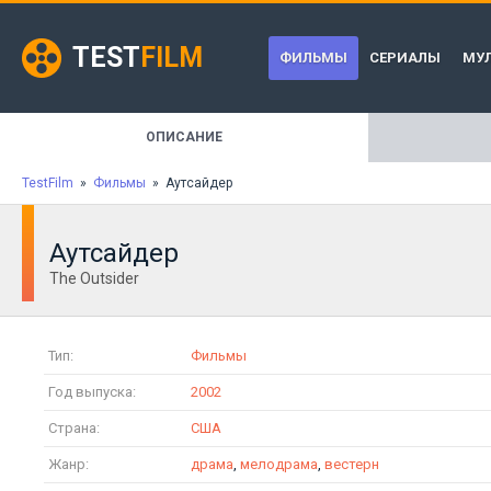
TEST
FILM
ФИЛЬМЫ
СЕРИАЛЫ
МУ
ОПИСАНИЕ
TestFilm
»
Фильмы
» Аутсайдер
Аутсайдер
The Outsider
Тип:
Фильмы
Год выпуска:
2002
Страна:
США
Жанр:
драма
,
мелодрама
,
вестерн