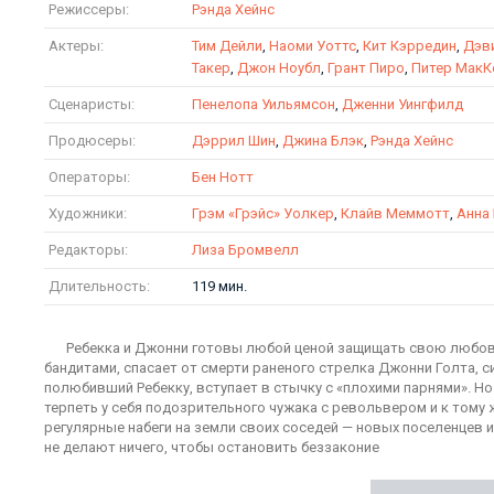
Режиссеры:
Рэнда Хейнс
Актеры:
Тим Дейли
,
Наоми Уоттс
,
Кит Кэрредин
,
Дэв
Такер
,
Джон Ноубл
,
Грант Пиро
,
Питер МакК
Сценаристы:
Пенелопа Уильямсон
,
Дженни Уингфилд
Продюсеры:
Дэррил Шин
,
Джина Блэк
,
Рэнда Хейнс
Операторы:
Бен Нотт
Художники:
Грэм «Грэйс» Уолкер
,
Клайв Меммотт
,
Анна
Редакторы:
Лиза Бромвелл
Длительность:
119 мин.
Ребекка и Джонни готовы любой ценой защищать свою любовь 
бандитами, спасает от смерти раненого стрелка Джонни Голта, с
полюбивший Ребекку, вступает в стычку с «плохими парнями». 
терпеть у себя подозрительного чужака с револьвером и к то
регулярные набеги на земли своих соседей — новых поселенцев
не делают ничего, чтобы остановить беззаконие