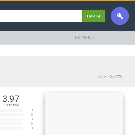
НАЙТИ
НАГРАДЫ
25 октября 2020
3.97
141
голос
0
0
0
0
0