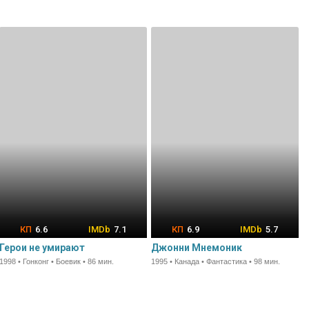
6.6
7.1
6.9
5.7
Герои не умирают
Джонни Мнемоник
1998 • Гонконг • Боевик • 86 мин.
1995 • Канада • Фантастика • 98 мин.