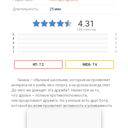
Длительность:
25 мин.
4.31
109
голосов
5
0
4
0
3
0
2
0
1
0
КП: 7.2
IMDb: 7.6
Танака — обычный школьник, который не проявляет
интереса ни к учебе, ни к спорту, а на уроках всегда спит.
До чего же доведет эта дружба?. Несмотря на то,
что друзья — полные противоположности,
они продолжают дружить. Но у юноши есть друг Оота,
который во всем проявляет активность и успеваемость