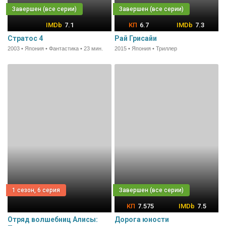
7.1
6.7
7.3
Стратос 4
Рай Грисайи
2003 • Япония • Фантастика • 23 мин.
2015 • Япония • Триллер
1 сезон, 6 серия
7.575
7.5
Отряд волшебниц Алисы:
Дорога юности