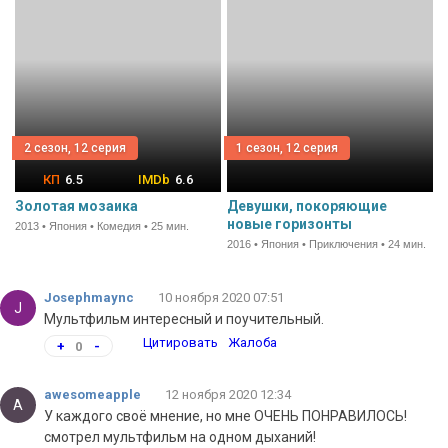
2 сезон, 12 серия
1 сезон, 12 серия
6.5
6.6
Золотая мозаика
Девушки, покоряющие
новые горизонты
2013 • Япония • Комедия • 25 мин.
2016 • Япония • Приключения • 24 мин.
Josephmaync
10 ноября 2020 07:51
J
Мультфильм интересный и поучительный.
Цитировать
Жалоба
+
0
-
awesomeapple
12 ноября 2020 12:34
A
У каждого своё мнение, но мне ОЧЕНЬ ПОНРАВИЛОСЬ!
смотрел мультфильм на одном дыханий!