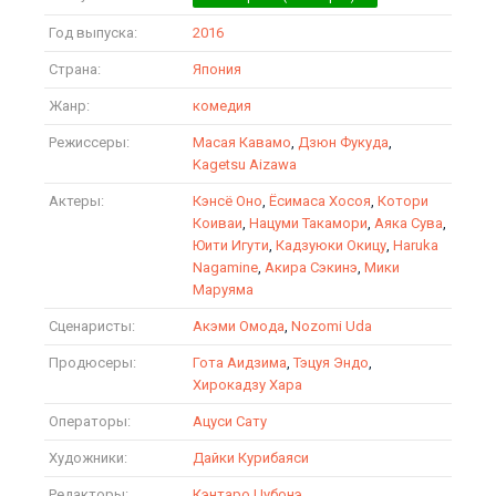
Год выпуска:
2016
Страна:
Япония
Жанр:
комедия
Режиссеры:
Масая Кавамо
,
Дзюн Фукуда
,
Kagetsu Aizawa
Актеры:
Кэнсё Оно
,
Ёсимаса Хосоя
,
Котори
Коиваи
,
Нацуми Такамори
,
Аяка Сува
,
Юити Игути
,
Кадзуюки Окицу
,
Haruka
Nagamine
,
Акира Сэкинэ
,
Мики
Маруяма
Сценаристы:
Акэми Омода
,
Nozomi Uda
Продюсеры:
Гота Аидзима
,
Тэцуя Эндо
,
Хирокадзу Хара
Операторы:
Ацуси Сату
Художники:
Дайки Курибаяси
Редакторы:
Кэнтаро Цубонэ