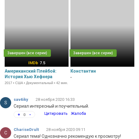
7.5
Американский Плейбой:
Константин
История Хью Хефнера
•
2017 • США • Документальный • 42 мин.
sav4iky
28 ноября 2020 16:33
S
Сериал интересный и поучительный.
Цитировать
Жалоба
+
0
-
ChariseDrult
28 ноября 2020 09:11
C
Сериал тема! Однозначно рекомендую к просмотру!