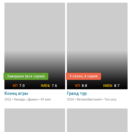
5 сезон, 4 серия
7.0
7.6
8.8
8.7
Конец игры
Гранд тур
2011 • Канада • Драма • 43 мин.
2016 • Великобритания • Ток-шоу