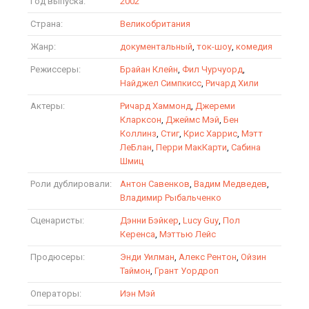
Год выпуска:
2002
Страна:
Великобритания
Жанр:
документальный
,
ток-шоу
,
комедия
Режиссеры:
Брайан Клейн
,
Фил Чурчуорд
,
Найджел Симпкисс
,
Ричард Хили
Актеры:
Ричард Хаммонд
,
Джереми
Кларксон
,
Джеймс Мэй
,
Бен
Коллинз
,
Стиг
,
Крис Харрис
,
Мэтт
ЛеБлан
,
Перри МакКарти
,
Сабина
Шмиц
Роли дублировали:
Антон Савенков
,
Вадим Медведев
,
Владимир Рыбальченко
Сценаристы:
Дэнни Бэйкер
,
Lucy Guy
,
Пол
Керенса
,
Мэттью Лейс
Продюсеры:
Энди Уилман
,
Алекс Рентон
,
Ойзин
Таймон
,
Грант Уордроп
Операторы:
Иэн Мэй