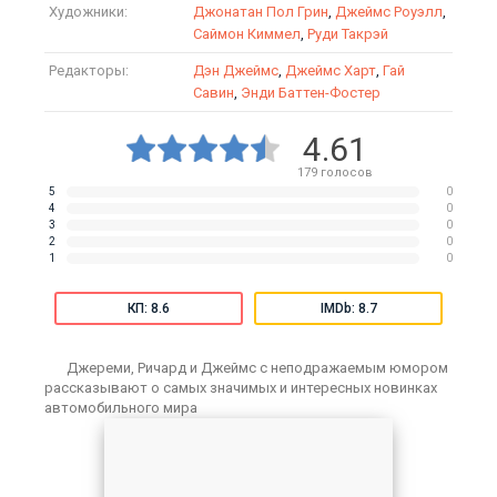
Художники:
Джонатан Пол Грин
,
Джеймс Роуэлл
,
Саймон Киммел
,
Руди Такрэй
Редакторы:
Дэн Джеймс
,
Джеймс Харт
,
Гай
Савин
,
Энди Баттен-Фостер
4.61
179
голосов
5
0
4
0
3
0
2
0
1
0
КП: 8.6
IMDb: 8.7
Джереми, Ричард и Джеймс с неподражаемым юмором
рассказывают о самых значимых и интересных новинках
автомобильного мира