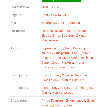
Год выпуска:
2004
— 2005
Страна:
Великобритания
Жанр:
драма
,
криминал
,
детектив
Режиссеры:
Роджер Голдби
,
Эдвард Беннет
,
Дэвид Иннес Эдвардс
,
Дуглас
Маккиннон
Актеры:
Кэролайн Катц
,
Лиза Фолкнер
,
Джереми Шеффилд
,
Глен Дейвис
,
Стюарт Нерс
,
Мики Амброзе
,
Фрэнк
Барри
,
Дилан Чарльз
,
Фиона
Глэскотт
,
Рэйчел Грант
Сценаристы:
Ник Коллинз
,
Саймон МакКлив
,
Скотт Черри
,
Майкл Эйткенс
Продюсеры:
Шэрон Блум
,
Мэттью Патник
,
Джой
Спинк
,
Жан Холдсворт
Операторы:
Питер Гринхалг
,
Джон Кенвей
,
Дэнни
Коэн
,
Джим О’Доннелл