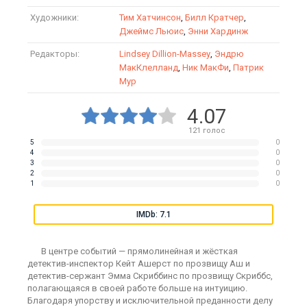
Художники:
Тим Хатчинсон
,
Билл Кратчер
,
Джеймс Льюис
,
Энни Хардинж
Редакторы:
Lindsey Dillion-Massey
,
Эндрю
МакКлелланд
,
Ник МакФи
,
Патрик
Мур
4.07
121
голос
5
0
4
0
3
0
2
0
1
0
IMDb: 7.1
В центре событий — прямолинейная и жёсткая
детектив-инспектор Кейт Ашерст по прозвищу Аш и
детектив-сержант Эмма Скриббинс по прозвищу Скриббс,
полагающаяся в своей работе больше на интуицию.
Благодаря упорству и исключительной преданности делу