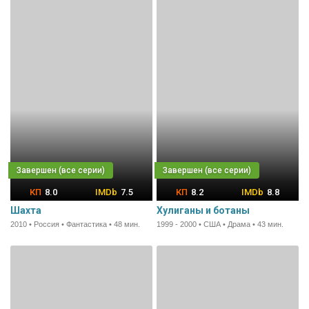
8.0
7.5
8.2
8.8
Шахта
Хулиганы и ботаны
2010 • Россия • Фантастика • 48 мин.
1999 - 2000 • США • Драма • 43 мин.